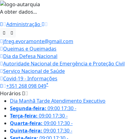
A obter dados...
Administração
jfreg.evoramonte@gmail.com
Queimas e Queimadas
Dia da Defesa Nacional
Autoridade Nacional de Emergência e Proteção Civil
Serviço Nacional de Saúde
Covid-19 - Informações
*
+351 268 098 049
Horários
Dia
Manhã
Tarde
Atendimento Executivo
Segunda-feira:
09:00
17:30
-
Terça-feira:
09:00
17:30
-
Quarta-feira:
09:00
17:30
-
Quinta-feira:
09:00
17:30
-
Sexta-feira:
09:00
17:30
-