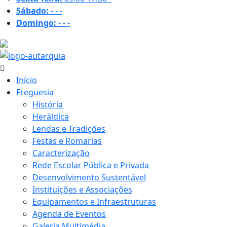
Sábado:
-
-
-
Domingo:
-
-
-
34.7 ºC
Início
Freguesia
História
Heráldica
Lendas e Tradições
Festas e Romarias
Caracterização
Rede Escolar Pública e Privada
Desenvolvimento Sustentável
Instituições e Associações
Equipamentos e Infraestruturas
Agenda de Eventos
Galeria Multimédia