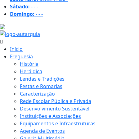
Sábado:
-
-
-
Domingo:
-
-
-
17.1 ºC
Início
Freguesia
História
Heráldica
Lendas e Tradições
Festas e Romarias
Caracterização
Rede Escolar Pública e Privada
Desenvolvimento Sustentável
Instituições e Associações
Equipamentos e Infraestruturas
Agenda de Eventos
Galeria Multimédia