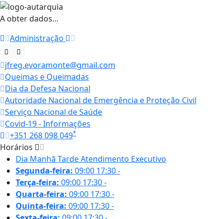
A obter dados...
Administração
jfreg.evoramonte@gmail.com
Queimas e Queimadas
Dia da Defesa Nacional
Autoridade Nacional de Emergência e Proteção Civil
Serviço Nacional de Saúde
Covid-19 - Informações
*
+351 268 098 049
Horários
Dia
Manhã
Tarde
Atendimento Executivo
Segunda-feira:
09:00
17:30
-
Terça-feira:
09:00
17:30
-
Quarta-feira:
09:00
17:30
-
Quinta-feira:
09:00
17:30
-
Sexta-feira:
09:00
17:30
-