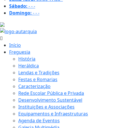
Sábado:
-
-
-
Domingo:
-
-
-
18.2 ºC
Início
Freguesia
História
Heráldica
Lendas e Tradições
Festas e Romarias
Caracterização
Rede Escolar Pública e Privada
Desenvolvimento Sustentável
Instituições e Associações
Equipamentos e Infraestruturas
Agenda de Eventos
Galeria Multimédia