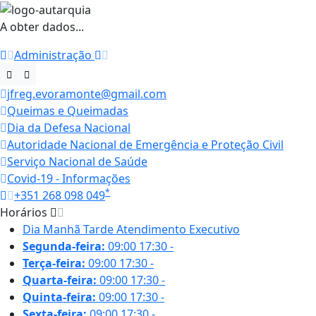
A obter dados...
Administração
jfreg.evoramonte@gmail.com
Queimas e Queimadas
Dia da Defesa Nacional
Autoridade Nacional de Emergência e Proteção Civil
Serviço Nacional de Saúde
Covid-19 - Informações
*
+351 268 098 049
Horários
Dia
Manhã
Tarde
Atendimento Executivo
Segunda-feira:
09:00
17:30
-
Terça-feira:
09:00
17:30
-
Quarta-feira:
09:00
17:30
-
Quinta-feira:
09:00
17:30
-
Sexta-feira:
09:00
17:30
-