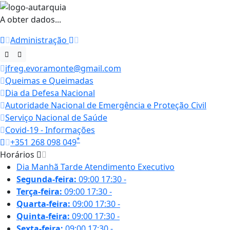
A obter dados...
Administração
jfreg.evoramonte@gmail.com
Queimas e Queimadas
Dia da Defesa Nacional
Autoridade Nacional de Emergência e Proteção Civil
Serviço Nacional de Saúde
Covid-19 - Informações
*
+351 268 098 049
Horários
Dia
Manhã
Tarde
Atendimento Executivo
Segunda-feira:
09:00
17:30
-
Terça-feira:
09:00
17:30
-
Quarta-feira:
09:00
17:30
-
Quinta-feira:
09:00
17:30
-
Sexta-feira:
09:00
17:30
-