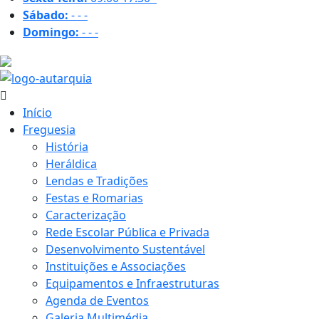
Sábado:
-
-
-
Domingo:
-
-
-
25.2 ºC
Início
Freguesia
História
Heráldica
Lendas e Tradições
Festas e Romarias
Caracterização
Rede Escolar Pública e Privada
Desenvolvimento Sustentável
Instituições e Associações
Equipamentos e Infraestruturas
Agenda de Eventos
Galeria Multimédia