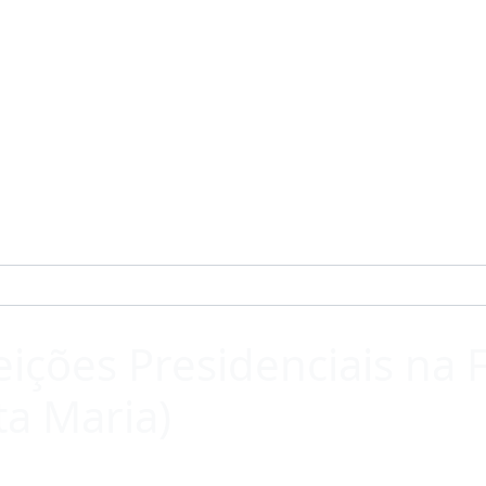
eições Presidenciais na 
ta Maria)