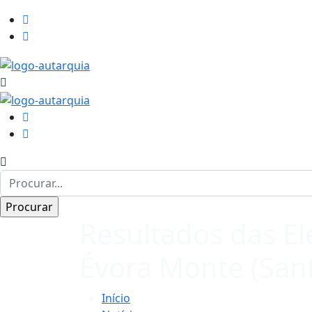
Resultados das El
Évora Monte (San
Início